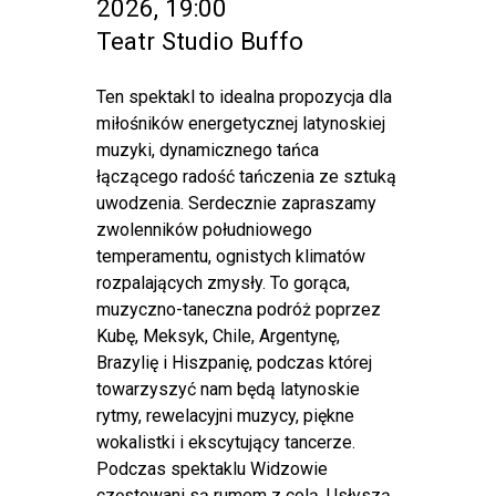
2026, 19:00
Teatr Studio Buffo
Ten spektakl to idealna propozycja dla
miłośników energetycznej latynoskiej
muzyki, dynamicznego tańca
łączącego radość tańczenia ze sztuką
uwodzenia. Serdecznie zapraszamy
zwolenników południowego
temperamentu, ognistych klimatów
rozpalających zmysły. To gorąca,
muzyczno-taneczna podróż poprzez
Kubę, Meksyk, Chile, Argentynę,
Brazylię i Hiszpanię, podczas której
towarzyszyć nam będą latynoskie
rytmy, rewelacyjni muzycy, piękne
wokalistki i ekscytujący tancerze.
Podczas spektaklu Widzowie
częstowani są rumem z colą. Usłyszą