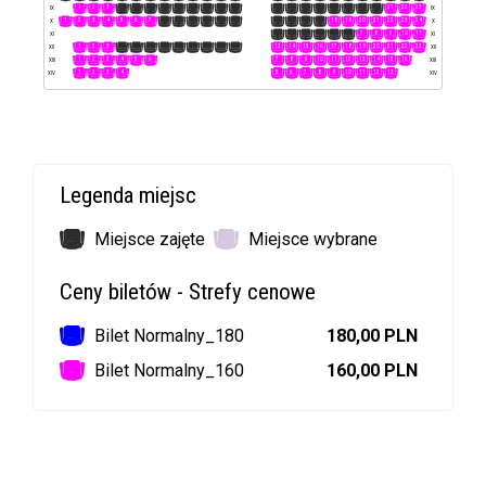
1
2
3
4
5
6
7
8
9
10
11
12
13
14
15
16
17
18
19
20
21
22
23
IX
IX
1
2
3
4
5
6
7
8
9
10
11
12
13
14
15
16
17
18
19
20
21
22
23
24
X
X
1
2
3
4
5
6
7
8
9
10
11
XI
XI
1
2
3
4
5
6
7
8
9
10
11
12
13
14
15
16
17
18
19
20
21
22
23
XII
XII
1
2
3
4
5
6
7
8
9
10
11
12
13
14
15
16
XIII
XIII
1
2
3
4
5
6
7
8
9
10
11
12
13
XIV
XIV
Legenda miejsc
Miejsce zajęte
Miejsce wybrane
Ceny biletów - Strefy cenowe
Bilet Normalny_180
180,00 PLN
Bilet Normalny_160
160,00 PLN