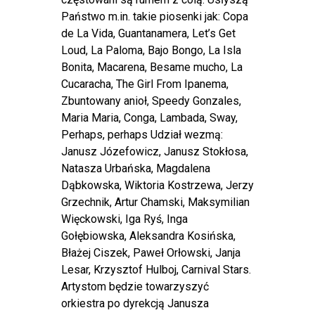
Państwo m.in. takie piosenki jak: Copa
de La Vida, Guantanamera, Let’s Get
Loud, La Paloma, Bajo Bongo, La Isla
Bonita, Macarena, Besame mucho, La
Cucaracha, The Girl From Ipanema,
Zbuntowany anioł, Speedy Gonzales,
Maria Maria, Conga, Lambada, Sway,
Perhaps, perhaps Udział wezmą:
Janusz Józefowicz, Janusz Stokłosa,
Natasza Urbańska, Magdalena
Dąbkowska, Wiktoria Kostrzewa, Jerzy
Grzechnik, Artur Chamski, Maksymilian
Więckowski, Iga Ryś, Inga
Gołębiowska, Aleksandra Kosińska,
Błażej Ciszek, Paweł Orłowski, Janja
Lesar, Krzysztof Hulboj, Carnival Stars.
Artystom będzie towarzyszyć
orkiestra po dyrekcją Janusza