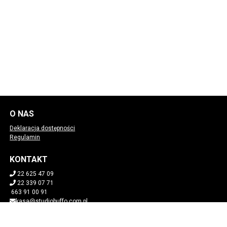
O NAS
Deklaracja dostępności
Regulamin
KONTAKT
22 625 47 09
22 339 07 71
663 91 00 91
kasa@studiobuffo.com.pl
POBIERZ SWOJE BILETY
Mapa strony