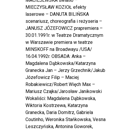
MACIEJEWSKA światło –
MIECZYSŁAW KOZIOŁ efekty
laserowe – DANUTA BILIŃSKA
scenariusz, choreografia i reżyseria –
JANUSZ JÓZEFOWICZ prapremiera –
30.01.1991r. w Teatrze Dramatycznym
w Warszawie premiera w teatrze
MINSKOFF na Broadwayu /USA/
16.04.1992r. OBSADA: Anka –
Magdalena Dąbkowska/Katarzyna
Granecka Jan – Jerzy Grzechnik/Jakub
Józefowicz Filip – Maciej
Robakiewicz/Robert Więch Max –
Mariusz Czajka/Jarosław Janikowski
Wokaliści: Magdalena Dąbkowska,
Wiktoria Kostrzewa, Katarzyna
Granecka, Daria Domitrz, Gabriela
Coutinho, Weronika Stańkowska, Vesna
Leszczyńska, Antonina Goworek,