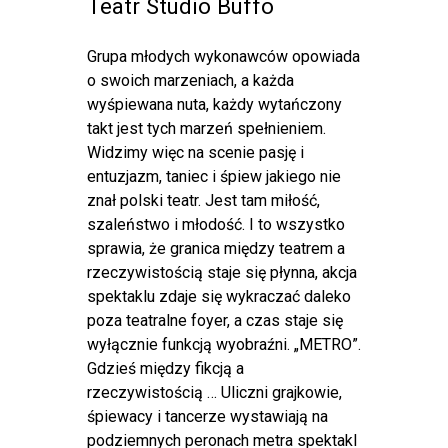
Teatr Studio Buffo
Grupa młodych wykonawców opowiada
o swoich marzeniach, a każda
wyśpiewana nuta, każdy wytańczony
takt jest tych marzeń spełnieniem.
Widzimy więc na scenie pasję i
entuzjazm, taniec i śpiew jakiego nie
znał polski teatr. Jest tam miłość,
szaleństwo i młodość. I to wszystko
sprawia, że granica między teatrem a
rzeczywistością staje się płynna, akcja
spektaklu zdaje się wykraczać daleko
poza teatralne foyer, a czas staje się
wyłącznie funkcją wyobraźni. „METRO”.
Gdzieś między fikcją a
rzeczywistością … Uliczni grajkowie,
śpiewacy i tancerze wystawiają na
podziemnych peronach metra spektakl