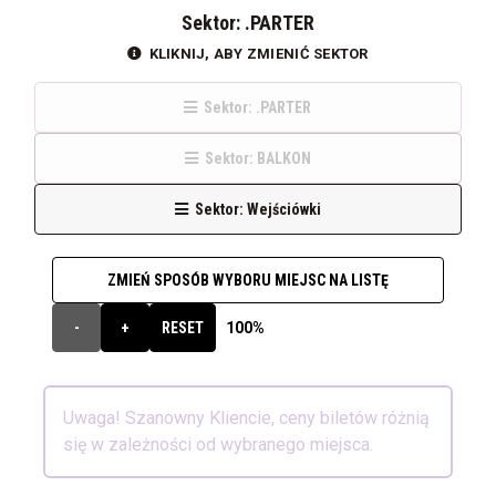
Sektor: .PARTER
KLIKNIJ, ABY ZMIENIĆ SEKTOR
Sektor: .PARTER
Sektor: BALKON
Sektor: Wejściówki
ZMIEŃ SPOSÓB WYBORU MIEJSC NA LISTĘ
100%
-
+
RESET
Uwaga! Szanowny Kliencie, ceny biletów różnią
się w zależności od wybranego miejsca.