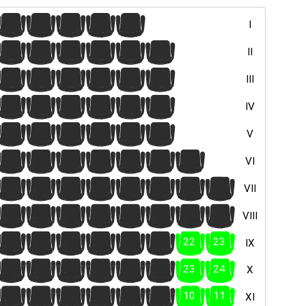
16
17
18
19
20
I
16
17
18
19
20
21
II
16
17
18
19
20
21
III
16
17
18
19
20
21
IV
16
17
18
19
20
21
V
4
5
6
7
8
9
10
VI
16
17
18
19
20
21
22
23
VII
17
18
19
20
21
22
23
24
VIII
16
17
18
19
20
21
22
23
IX
17
18
19
20
21
22
23
24
X
4
5
6
7
8
9
10
11
XI