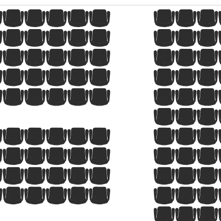
8
9
10
11
12
13
14
15
8
9
10
11
12
13
14
15
8
9
10
11
12
13
14
15
8
9
10
11
12
13
14
15
8
9
10
11
12
13
14
15
1
2
3
8
9
10
11
12
13
14
15
9
10
11
12
13
14
15
16
8
9
10
11
12
13
14
15
9
10
11
12
13
14
15
16
1
2
3