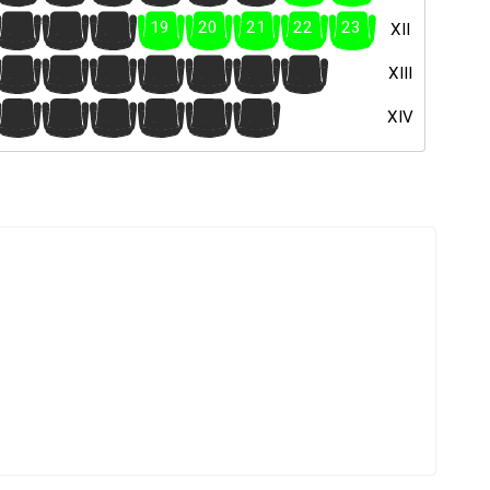
16
17
18
19
20
21
22
23
XII
10
11
12
13
14
15
16
XIII
8
9
10
11
12
13
XIV