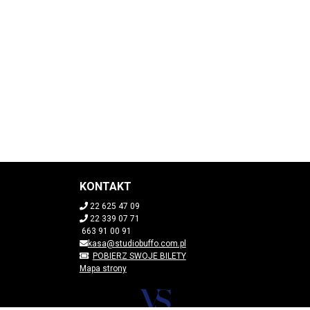
KONTAKT
22 625 47 09
22 339 07 71
663 91 00 91
kasa@studiobuffo.com.pl
POBIERZ SWOJE BILETY
Mapa strony