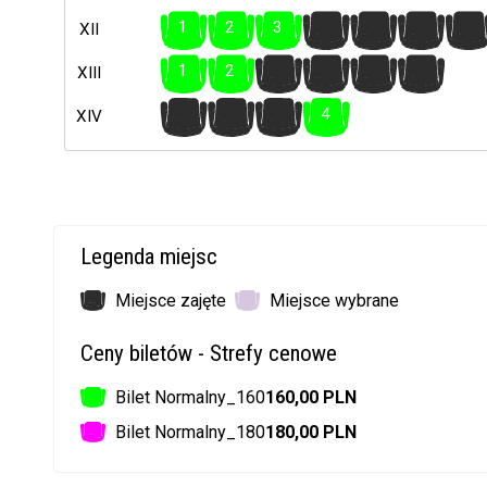
1
2
3
4
5
6
7
XII
1
2
3
4
5
6
XIII
1
2
3
4
XIV
Legenda miejsc
Miejsce zajęte
Miejsce wybrane
Ceny biletów - Strefy cenowe
Bilet Normalny_160
160,00 PLN
Bilet Normalny_180
180,00 PLN