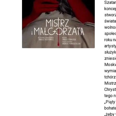
Szatan
koncep
stworz
świata
wolnoś
społec
roku n
artyst
służył
zniesi
Moskwy
wymiar
tchór
Mistrz
Chryst
tego n
„Piąty
bohate
„żeby 