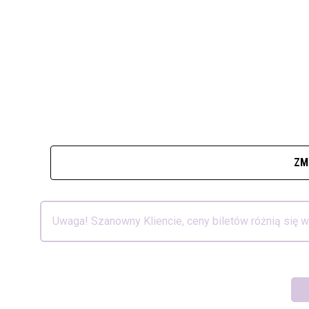
ZM
Uwaga! Szanowny Kliencie, ceny biletów różnią się 