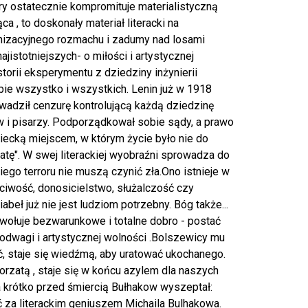
ry ostatecznie kompromituje materialistyczną
a , to doskonały materiał literacki na
enizacyjnego rozmachu i zadumy nad losami
jistotniejszych- o miłości i artystycznej
torii eksperymentu z dziedziny inżynierii
ie wszystko i wszystkich. Lenin już w 1918
wadził cenzurę kontrolującą każdą dziedzinę
ów i pisarzy. Podporządkował sobie sądy, a prawo
wiecką miejscem, w którym życie było nie do
zatę". W swej literackiej wyobraźni sprowadza do
ego terroru nie muszą czynić zła.Ono istnieje w
ciwość, donosicielstwo, służalczość czy
 już nie jest ludziom potrzebny. Bóg także...
ywołuje bezwarunkowe i totalne dobro - postać
 odwagi i artystycznej wolności .Bolszewicy mu
ść, staje się wiedźmą, aby uratować ukochanego.
orzatą , staje się w końcu azylem dla naszych
Na krótko przed śmiercią Bułhakow wyszeptał:
ć za literackim geniuszem Michaila Bulhakowa.