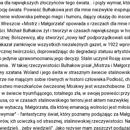
a dla największych złoczyńców tego świata… i piąty wymiar, któ
cję świata. Powieść Bułhakowa jest dla mnie niezwykle inspirując
enie widowiska pełnego magii i humoru, dający okazję do insc
.Wreszcie «Mistrz i Małgorzata" opowiada o rzeczach dla mnie na
ci. Michaił Bułhakow żył i tworzył w czasach największego w his
znej. Bolszewicy, aby stworzyć „nowy ład" podporządkowali sob
akazał zamknięcie wszystkich niezależnych gazet, w 1922 wpro
ycznej twórczości, doprowadzając do degradacji statusu artyst
o jedynie uprawomocnianiu jego decyzji. Stalin uczynił Rosję so
enia... W takiej rzeczywistości Bulhakow pisał „Mistrza i Małgor
 szatana. Woland i jego świta w strasznym świecie stalinowski
ze nie mającym sobie równych w historii człowieka.Podłość, ch
zostwo mieszkańców ówczesnej Moskwy jest wszechobecne. Diabeł
 w świecie tryumfującego, totalnego zła, w swojej powieści prz
usa, co w czasach stalinowskiego terroru jest aktem niezwykłej
ie wybaczą. Małgorzata, dla której emanacją wolności jest miło
 wymiar" - fantastyczny świat, który poznamy podążając za Małg
rów, ich ucieczką od strasznej, stalinowskiej rzeczywistości. 
wiedzieli... żeby wiedzieli". Jako reżyser mam zaszczyt podąża