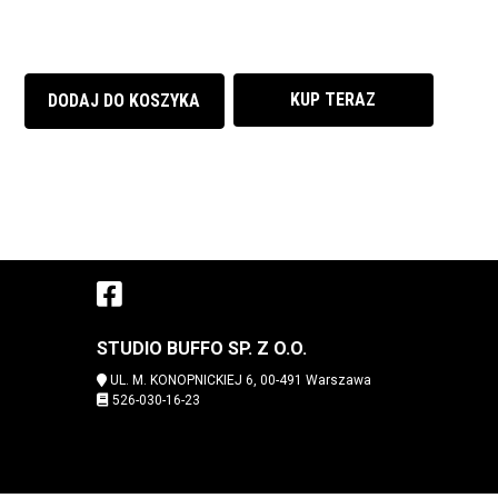
KUP TERAZ
DODAJ DO KOSZYKA
Facebook
()
(otwiera sie w nowej 
STUDIO BUFFO SP. Z O.O.
UL. M. KONOPNICKIEJ 6, 00-491 Warszawa
526-030-16-23