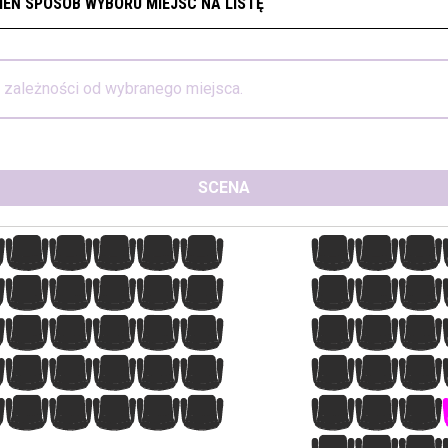
IEŃ SPOSÓB WYBORU MIEJSC NA LISTĘ
w zależności od wybranego miejsca.
SCENA
8
9
10
11
12
13
14
15
8
9
10
11
12
13
14
15
8
9
10
11
12
13
14
15
8
9
10
11
12
13
14
15
8
9
10
11
12
13
14
15