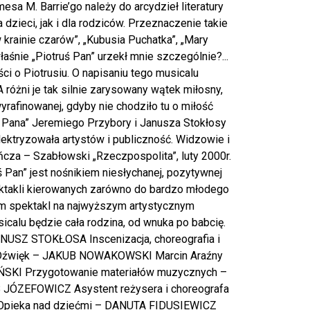
esa M. Barrie’go należy do arcydzieł literatury
dzieci, jak i dla rodziców. Przeznaczenie takie
 krainie czarów”, „Kubusia Puchatka”, „Mary
właśnie „Piotruś Pan” urzekł mnie szczególnie?...
ci o Piotrusiu. O napisaniu tego musicalu
 A różni je tak silnie zarysowany wątek miłosny,
wyrafinowanej, gdyby nie chodziło tu o miłość
ia Pana” Jeremiego Przybory i Janusza Stokłosy
tryzowała artystów i publiczność. Widzowie i
ńcza – Szabłowski „Rzeczpospolita”, luty 2000r.
 Pan” jest nośnikiem niesłychanej, pozytywnej
spektakli kierowanych zarówno do bardzo młodego
dzom spektakl na najwyższym artystycznym
icalu będzie cała rodzina, od wnuka po babcię.
NUSZ STOKŁOSA Inscenizacja, choreografia i
Dźwięk – JAKUB NOWAKOWSKI Marcin Araźny
SKI Przygotowanie materiałów muzycznych –
 JÓZEFOWICZ Asystent reżysera i choreografa
pieka nad dziećmi – DANUTA FIDUSIEWICZ