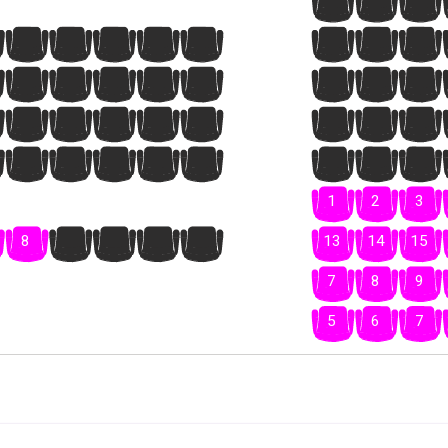
1
2
3
8
9
10
11
12
13
14
15
9
10
11
12
13
14
15
16
8
9
10
11
12
13
14
15
9
10
11
12
13
14
15
16
1
2
3
8
9
10
11
12
13
14
15
7
8
9
5
6
7