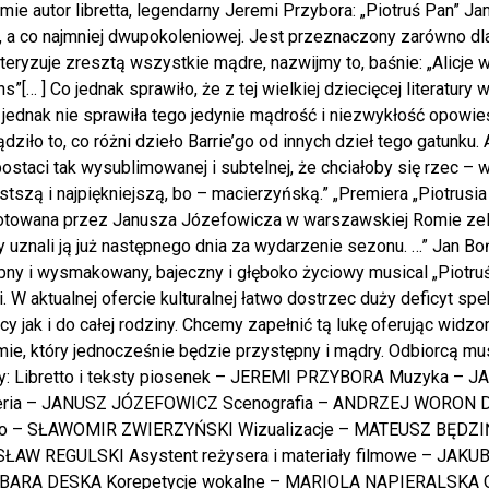
mie autor libretta, legendarny Jeremi Przybora: „Piotruś Pan” Jam
, a co najmniej dwupokoleniowej. Jest przeznaczony zarówno dla 
teryzuje zresztą wszystkie mądre, nazwijmy to, baśnie: „Alicje w
s”[… ] Co jednak sprawiło, że z tej wielkiej dziecięcej literatury 
jednak nie sprawiła tego jedynie mądrość i niezwykłość opowieś
dziło to, co różni dzieło Barrie’go od innych dzieł tego gatunku.
postaci tak wysublimowanej i subtelnej, że chciałoby się rzec – 
stszą i najpiękniejszą, bo – macierzyńską.” „Premiera „Piotrus
otowana przez Janusza Józefowicza w warszawskiej Romie zelek
y uznali ją już następnego dnia za wydarzenie sezonu. …” Jan Bo
ny i wysmakowany, bajeczny i głęboko życiowy musical „Piotruś
i. W aktualnej ofercie kulturalnej łatwo dostrzec duży deficyt 
cy jak i do całej rodziny. Chcemy zapełnić tą lukę oferując wi
ie, który jednocześnie będzie przystępny i mądry. Odbiorcą mus
y: Libretto i teksty piosenek – JEREMI PRZYBORA Muzyka – JA
eria – JANUSZ JÓZEFOWICZ Scenografia – ANDRZEJ WORON 
ło – SŁAWOMIR ZWIERZYŃSKI Wizualizacje – MATEUSZ BĘDZIŃ
ŁAW REGULSKI Asystent reżysera i materiały filmowe – JAKUB
BARA DESKA Korepetycje wokalne – MARIOLA NAPIERALSKA O