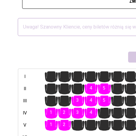
ZM
Uwaga! Szanowny Kliencie, ceny biletów różnią się 
1
2
3
4
5
6
7
I
1
2
3
4
5
6
7
II
1
2
3
4
5
6
7
III
1
2
3
4
5
6
7
IV
1
2
3
4
5
6
7
V