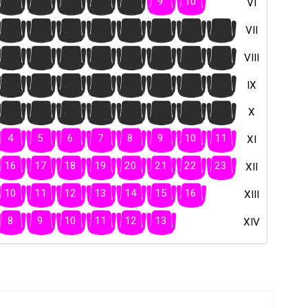
4
5
6
7
8
9
10
VI
16
17
18
19
20
21
22
23
VII
17
18
19
20
21
22
23
24
VIII
16
17
18
19
20
21
22
23
IX
17
18
19
20
21
22
23
24
X
4
5
6
7
8
9
10
11
XI
16
17
18
19
20
21
22
23
XII
10
11
12
13
14
15
16
XIII
8
9
10
11
12
13
XIV