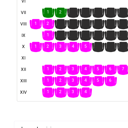
VI
1
2
3
4
5
6
7
VII
1
2
3
4
5
6
7
8
VIII
1
2
3
4
5
6
7
IX
1
2
3
4
5
6
7
8
X
XI
1
2
3
4
5
6
7
XII
1
2
3
4
5
6
XIII
1
2
3
4
XIV