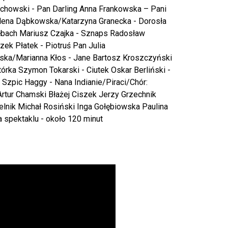
howski - Pan Darling Anna Frankowska – Pani
lena Dąbkowska/Katarzyna Granecka - Dorosła
ębach Mariusz Czajka - Sznaps Radosław
ek Płatek - Piotruś Pan Julia
ska/Marianna Kłos - Jane Bartosz Kroszczyński
tórka Szymon Tokarski - Ciutek Oskar Berliński -
 Szpic Haggy - Nana Indianie/Piraci/Chór:
rtur Chamski Błażej Ciszek Jerzy Grzechnik
lnik Michał Rosiński Inga Gołębiowska Paulina
spektaklu - około 120 minut