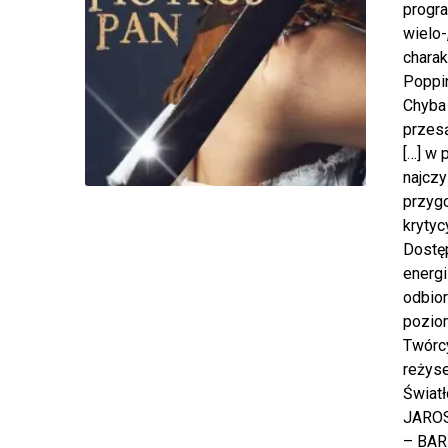
progra
wielo-
charak
Poppin
Chyba 
przesą
[…] w 
najczy
przyg
krytyc
Dostęp
energi
odbior
poziom
Twórc
reżys
Świat
JAROS
– BAR