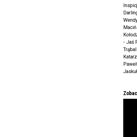
Inspi
Darli
Wendy
Macińs
Kołod
- Jaś 
Trąbal
Katarz
Paweł 
Jasku
Zobac