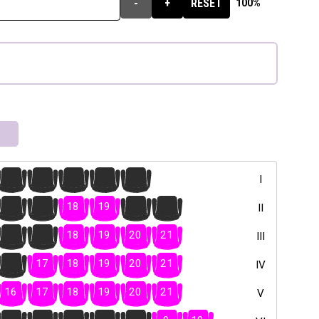
-
+
RESET
100%
16
17
18
19
20
I
16
17
18
19
20
21
II
16
17
18
19
20
21
III
16
17
18
19
20
21
IV
16
17
18
19
20
21
V