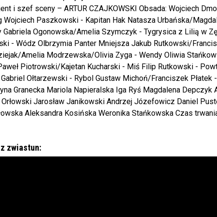
cjent i szef sceny – ARTUR CZAJKOWSKI Obsada: Wojciech Dmoc
ng Wojciech Paszkowski - Kapitan Hak Natasza Urbańska/Magda
 Gabriela Ogonowska/Amelia Szymczyk - Tygrysica z Lilią w Z
ki - Wódz Olbrzymia Panter Mniejsza Jakub Rutkowski/Francisz
ziejak/Amelia Modrzewska/Olivia Zyga - Wendy Oliwia Stańkow
Paweł Piotrowski/Kajetan Kucharski - Miś Filip Rutkowski - Pow
 Gabriel Ołtarzewski - Rybol Gustaw Michoń/Franciszek Płatek -
yna Granecka Mariola Napieralska Iga Ryś Magdalena Depczyk A
Orłowski Jarosław Janikowski Andrzej Józefowicz Daniel Puste
łowska Aleksandra Kosińska Weronika Stańkowska Czas trwania 
z zwiastun: