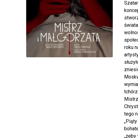
Szatan
koncep
stworz
świata
wolnoś
społec
roku n
artyst
służył
zniesi
Moskwy
wymiar
tchór
Mistrz
Chryst
tego n
„Piąty
bohate
„żeby 