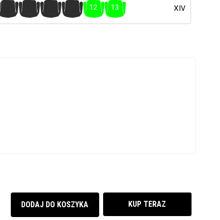
8
9
10
11
12
13
XIV
KUP TERAZ
DODAJ DO KOSZYKA