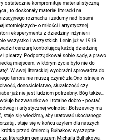
ry ostatecznie kompromituje materialistyczną
a , to doskonały materiał literacki na
enizacyjnego rozmachu i zadumy nad losami
jistotniejszych- o miłości i artystycznej
torii eksperymentu z dziedziny inżynierii
ie wszystko i wszystkich. Lenin już w 1918
wadził cenzurę kontrolującą każdą dziedzinę
ów i pisarzy. Podporządkował sobie sądy, a prawo
wiecką miejscem, w którym życie było nie do
zatę". W swej literackiej wyobraźni sprowadza do
ego terroru nie muszą czynić zła.Ono istnieje w
ciwość, donosicielstwo, służalczość czy
 już nie jest ludziom potrzebny. Bóg także...
ywołuje bezwarunkowe i totalne dobro - postać
 odwagi i artystycznej wolności .Bolszewicy mu
ść, staje się wiedźmą, aby uratować ukochanego.
orzatą , staje się w końcu azylem dla naszych
Na krótko przed śmiercią Bułhakow wyszeptał:
ć za literackim geniuszem Michaila Bulhakowa.