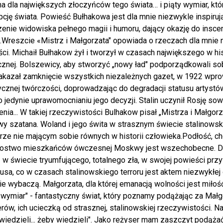
a dla największych złoczyńców tego świata… i piąty wymiar, któ
cję świata. Powieść Bułhakowa jest dla mnie niezwykle inspirując
enie widowiska pełnego magii i humoru, dający okazję do insc
.Wreszcie «Mistrz i Małgorzata" opowiada o rzeczach dla mnie na
ci. Michaił Bułhakow żył i tworzył w czasach największego w his
znej. Bolszewicy, aby stworzyć „nowy ład" podporządkowali sob
akazał zamknięcie wszystkich niezależnych gazet, w 1922 wpro
ycznej twórczości, doprowadzając do degradacji statusu artyst
o jedynie uprawomocnianiu jego decyzji. Stalin uczynił Rosję so
enia... W takiej rzeczywistości Bulhakow pisał „Mistrza i Małgor
 szatana. Woland i jego świta w strasznym świecie stalinowski
ze nie mającym sobie równych w historii człowieka.Podłość, ch
zostwo mieszkańców ówczesnej Moskwy jest wszechobecne. Diabeł
 w świecie tryumfującego, totalnego zła, w swojej powieści prz
usa, co w czasach stalinowskiego terroru jest aktem niezwykłej
ie wybaczą. Małgorzata, dla której emanacją wolności jest miło
 wymiar" - fantastyczny świat, który poznamy podążając za Małg
rów, ich ucieczką od strasznej, stalinowskiej rzeczywistości. 
wiedzieli... żeby wiedzieli". Jako reżyser mam zaszczyt podąża