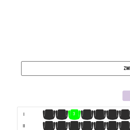
ZM
1
2
3
4
5
6
7
I
1
2
3
4
5
6
7
II