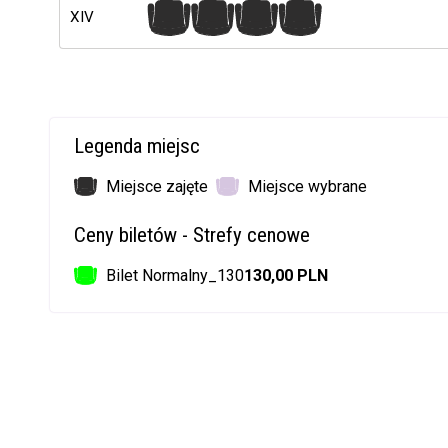
1
2
3
4
XIV
Legenda miejsc
Miejsce zajęte
Miejsce wybrane
Ceny biletów - Strefy cenowe
Bilet Normalny_130
130,00 PLN