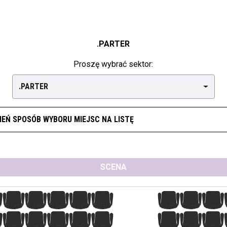
.PARTER
Proszę wybrać sektor:
.PARTER
IEŃ SPOSÓB WYBORU MIEJSC NA LISTĘ
SCENA
8
9
10
11
12
13
14
15
8
9
10
11
12
13
14
15