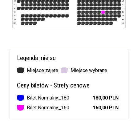
1
2
3
4
5
6
7
8
9
10
11
12
13
14
15
16
17
18
19
20
21
22
23
24
VIII
VIII
1
2
3
4
5
6
7
8
9
10
11
12
13
14
15
16
17
18
19
20
21
22
23
IX
IX
1
2
3
4
5
6
7
8
9
10
11
12
13
14
15
16
17
18
19
20
21
22
23
24
X
X
1
2
3
4
5
6
7
8
9
10
11
XI
XI
1
2
3
4
5
6
7
8
9
10
11
12
13
14
15
16
17
18
19
20
21
22
23
XII
XII
1
2
3
4
5
6
7
8
9
10
11
12
13
14
15
16
XIII
XIII
1
2
3
4
5
6
7
8
9
10
11
12
13
XIV
XIV
Legenda miejsc
Miejsce zajęte
Miejsce wybrane
Ceny biletów - Strefy cenowe
Bilet Normalny_180
180,00 PLN
Bilet Normalny_160
160,00 PLN