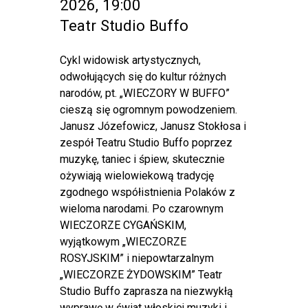
2026, 19:00
Teatr Studio Buffo
Cykl widowisk artystycznych,
odwołujących się do kultur różnych
narodów, pt. „WIECZORY W BUFFO”
cieszą się ogromnym powodzeniem.
Janusz Józefowicz, Janusz Stokłosa i
zespół Teatru Studio Buffo poprzez
muzykę, taniec i śpiew, skutecznie
ożywiają wielowiekową tradycję
zgodnego współistnienia Polaków z
wieloma narodami. Po czarownym
WIECZORZE CYGAŃSKIM,
wyjątkowym „WIECZORZE
ROSYJSKIM” i niepowtarzalnym
„WIECZORZE ŻYDOWSKIM” Teatr
Studio Buffo zaprasza na niezwykłą
wyprawę w świat włoskiej muzyki i