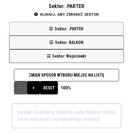
Sektor: .PARTER
KLIKNIJ, ABY ZMIENIĆ SEKTOR
Sektor: .PARTER
Sektor: BALKON
Sektor: Wejściówki
ZMIEŃ SPOSÓB WYBORU MIEJSC NA LISTĘ
100%
-
+
RESET
Uwaga! Szanowny Kliencie, ceny biletów różnią
się w zależności od wybranego miejsca.