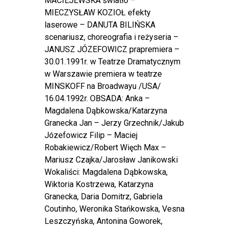
MACIEJEWSKA światło –
MIECZYSŁAW KOZIOŁ efekty
laserowe – DANUTA BILIŃSKA
scenariusz, choreografia i reżyseria –
JANUSZ JÓZEFOWICZ prapremiera –
30.01.1991r. w Teatrze Dramatycznym
w Warszawie premiera w teatrze
MINSKOFF na Broadwayu /USA/
16.04.1992r. OBSADA: Anka –
Magdalena Dąbkowska/Katarzyna
Granecka Jan – Jerzy Grzechnik/Jakub
Józefowicz Filip – Maciej
Robakiewicz/Robert Więch Max –
Mariusz Czajka/Jarosław Janikowski
Wokaliści: Magdalena Dąbkowska,
Wiktoria Kostrzewa, Katarzyna
Granecka, Daria Domitrz, Gabriela
Coutinho, Weronika Stańkowska, Vesna
Leszczyńska, Antonina Goworek,