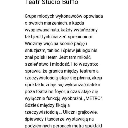
Teatr Studio Buffo
Grupa młodych wykonawców opowiada
o swoich marzeniach, a każda
wyśpiewana nuta, każdy wytańczony
takt jest tych marzeń spełnieniem.
Widzimy więc na scenie pasję i
entuzjazm, taniec i śpiew jakiego nie
znał polski teatr. Jest tam miłość,
szaleństwo i młodość. I to wszystko
sprawia, że granica między teatrem a
rzeczywistością staje się płynna, akcja
spektaklu zdaje się wykraczać daleko
poza teatralne foyer, a czas staje się
wyłącznie funkcją wyobraźni. „METRO”.
Gdzieś między fikcją a
rzeczywistością … Uliczni grajkowie,
śpiewacy i tancerze wystawiają na
podziemnych peronach metra spektakl