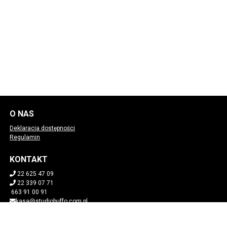
O NAS
Deklaracja dostępności
Regulamin
KONTAKT
22 625 47 09
22 339 07 71
663 91 00 91
kasa@studiobuffo.com.pl
POBIERZ SWOJE BILETY
Mapa strony