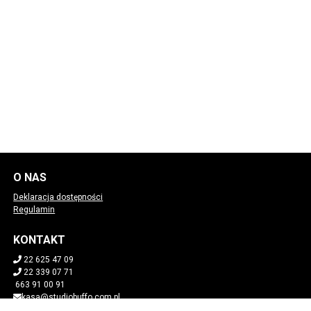
O NAS
Deklaracja dostępności
Regulamin
KONTAKT
22 625 47 09
22 339 07 71
663 91 00 91
kasa@studiobuffo.com.pl
POBIERZ SWOJE BILETY