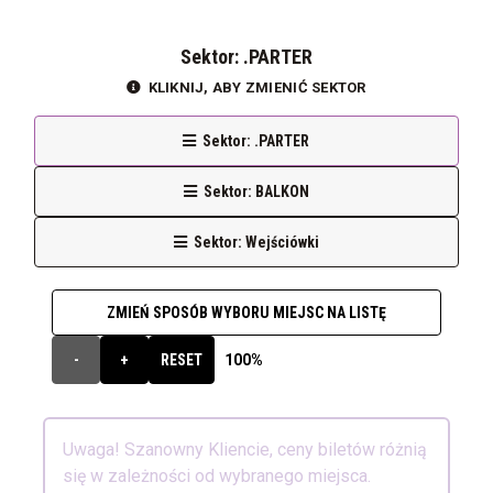
Sektor: .PARTER
KLIKNIJ, ABY ZMIENIĆ SEKTOR
Sektor: .PARTER
Sektor: BALKON
Sektor: Wejściówki
ZMIEŃ SPOSÓB WYBORU MIEJSC NA LISTĘ
100%
-
+
RESET
Uwaga! Szanowny Kliencie, ceny biletów różnią
się w zależności od wybranego miejsca.