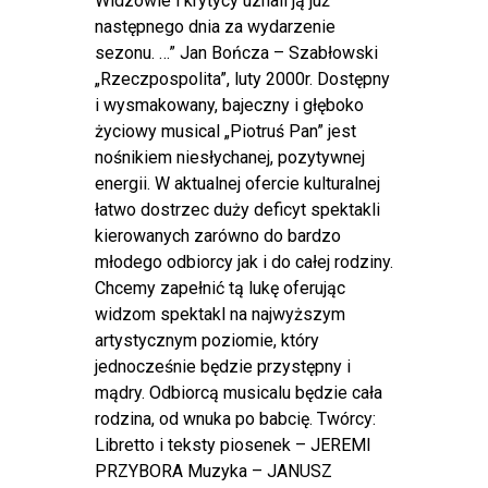
Widzowie i krytycy uznali ją już
następnego dnia za wydarzenie
sezonu. …” Jan Bończa – Szabłowski
„Rzeczpospolita”, luty 2000r. Dostępny
i wysmakowany, bajeczny i głęboko
życiowy musical „Piotruś Pan” jest
nośnikiem niesłychanej, pozytywnej
energii. W aktualnej ofercie kulturalnej
łatwo dostrzec duży deficyt spektakli
kierowanych zarówno do bardzo
młodego odbiorcy jak i do całej rodziny.
Chcemy zapełnić tą lukę oferując
widzom spektakl na najwyższym
artystycznym poziomie, który
jednocześnie będzie przystępny i
mądry. Odbiorcą musicalu będzie cała
rodzina, od wnuka po babcię. Twórcy:
Libretto i teksty piosenek – JEREMI
PRZYBORA Muzyka – JANUSZ