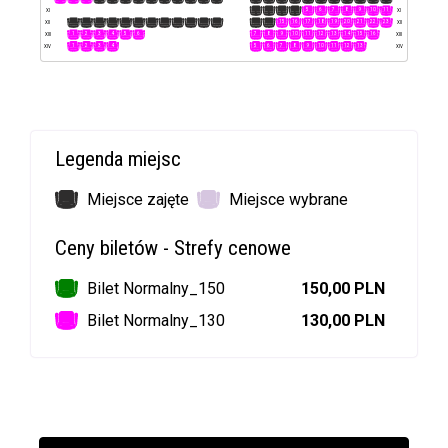
1
2
3
4
5
6
7
8
9
10
11
XI
XI
1
2
3
4
5
6
7
8
9
10
11
12
13
14
15
16
17
18
19
20
21
22
23
XII
XII
1
2
3
4
5
6
7
8
9
10
11
12
13
14
15
16
XIII
XIII
1
2
3
4
5
6
7
8
9
10
11
12
13
XIV
XIV
Legenda miejsc
Miejsce zajęte
Miejsce wybrane
Ceny biletów - Strefy cenowe
Bilet Normalny_150
150,00 PLN
Bilet Normalny_130
130,00 PLN