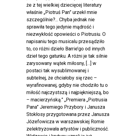
że z tej wielkiej dziecięcej literatury
właśnie „Piotruś Pan” urzekł mnie
szczególnie?... Chyba jednak nie
sprawiła tego jedynie mądrość i
niezwykłość opowieści o Piotrusiu. O
napisaniu tego musicalu przesądziło
to, co różni dzieło Barrie’go od innych
dzieł tego gatunku. A różni je tak silnie
zarysowany wątek miłosny, […] w
postaci tak wysublimowanej i
subtelnej, że chciałoby się rzec –
wyrafinowanej, gdyby nie chodziło tu o
miłość najczystszą i najpiękniejszą, bo
– macierzyńską.” „Premiera „Piotrusia
Pana” Jeremiego Przybory i Janusza
Stokłosy przygotowana przez Janusza
Józefowicza w warszawskiej Romie
zelektryzowała artystów i publiczność.