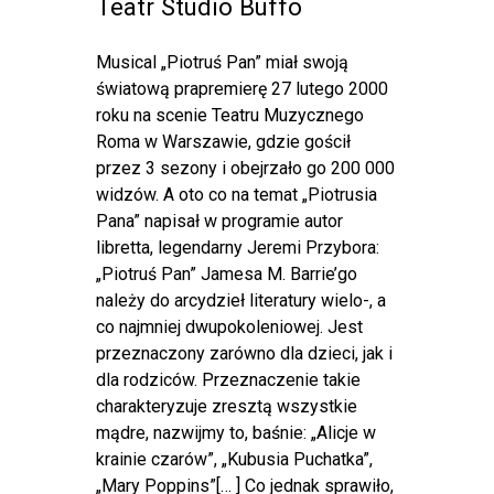
Teatr Studio Buffo
Musical „Piotruś Pan” miał swoją
światową prapremierę 27 lutego 2000
roku na scenie Teatru Muzycznego
Roma w Warszawie, gdzie gościł
przez 3 sezony i obejrzało go 200 000
widzów. A oto co na temat „Piotrusia
Pana” napisał w programie autor
libretta, legendarny Jeremi Przybora:
„Piotruś Pan” Jamesa M. Barrie’go
należy do arcydzieł literatury wielo-, a
co najmniej dwupokoleniowej. Jest
przeznaczony zarówno dla dzieci, jak i
dla rodziców. Przeznaczenie takie
charakteryzuje zresztą wszystkie
mądre, nazwijmy to, baśnie: „Alicje w
krainie czarów”, „Kubusia Puchatka”,
„Mary Poppins”[… ] Co jednak sprawiło,