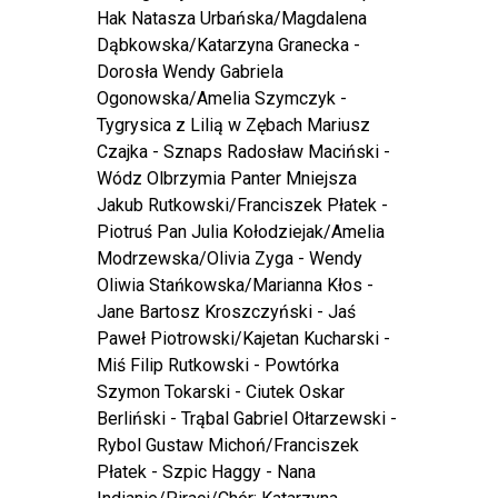
Hak Natasza Urbańska/Magdalena
Dąbkowska/Katarzyna Granecka -
Dorosła Wendy Gabriela
Ogonowska/Amelia Szymczyk -
Tygrysica z Lilią w Zębach Mariusz
Czajka - Sznaps Radosław Maciński -
Wódz Olbrzymia Panter Mniejsza
Jakub Rutkowski/Franciszek Płatek -
Piotruś Pan Julia Kołodziejak/Amelia
Modrzewska/Olivia Zyga - Wendy
Oliwia Stańkowska/Marianna Kłos -
Jane Bartosz Kroszczyński - Jaś
Paweł Piotrowski/Kajetan Kucharski -
Miś Filip Rutkowski - Powtórka
Szymon Tokarski - Ciutek Oskar
Berliński - Trąbal Gabriel Ołtarzewski -
Rybol Gustaw Michoń/Franciszek
Płatek - Szpic Haggy - Nana