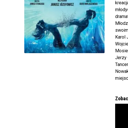
kreacj
młodyc
dramat
Młodz
swoim
Karol 
Wojci
Mosiew
Jerzy 
Tancer
Nowak
miejs
Zobac