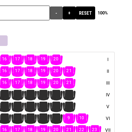
-
+
RESET
100%
16
17
18
19
20
I
16
17
18
19
20
21
II
16
17
18
19
20
21
III
16
17
18
19
20
21
IV
16
17
18
19
20
21
V
4
5
6
7
8
9
10
VI
16
17
18
19
20
21
22
23
VII