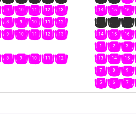
9
10
11
12
13
14
15
16
8
9
10
11
12
13
14
15
9
10
11
12
13
14
15
16
1
2
3
8
9
10
11
12
13
14
15
7
8
9
5
6
7