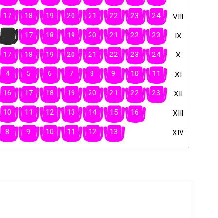
17
18
19
20
21
22
23
24
VIII
16
17
18
19
20
21
22
23
IX
17
18
19
20
21
22
23
24
X
4
5
6
7
8
9
10
11
XI
16
17
18
19
20
21
22
23
XII
10
11
12
13
14
15
16
XIII
8
9
10
11
12
13
XIV