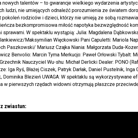
a nowych talentów – to gwarancje wielkiego wydarzenia artysty
h ludzi, nie umiejących odnaleźć porozumienia ze światem dorosł
 pokoleń rodziców i dzieci, którzy nie umieją ze sobą rozmawia
ieńcza bezkompromisowa miłość napotyka bezwzględność komer
i sprawami. W spektaklu wystąpią: Julia: Magdalena Dąbkowsk
Jankiewicz/Maksymilian Więckowski Pani Capuletti: Mariola Nap
ech Paszkowski/ Mariusz Czajka Niania: Małgorzata Duda-Kozer
icz Benvolio: Marcin Tyma Merkucjo: Paweł Orłowski Tybalt: Mic
Grzechnik Nauczyciel Wu-shu: Michał Derlicki Dealer: PONO (Ra
ze: Iga Ryś, Błażej Ciszek, Patryk Darłak, Daniel Pustelnik, Ing
, Dominika Blezień UWAGA: W spektaklu są wykorzystywane efe
ca w pierwszych rzędach widowni otrzymują płaszcze przeciw
z zwiastun: