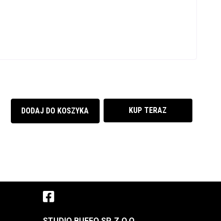
KUP TERAZ
DODAJ DO KOSZYKA
Facebook
()
(otwiera sie w nowej 
STUDIO BUFFO SP. Z O.O.