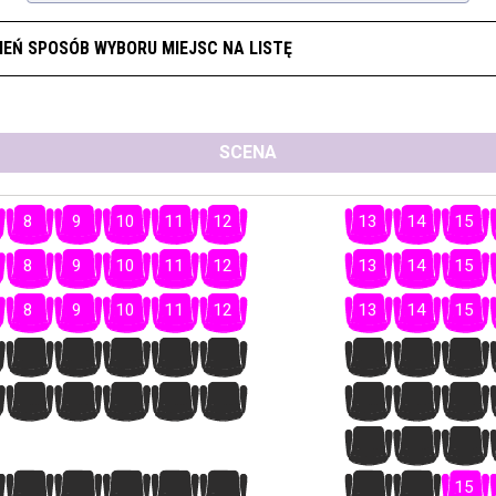
IEŃ SPOSÓB WYBORU MIEJSC NA LISTĘ
SCENA
8
9
10
11
12
13
14
15
8
9
10
11
12
13
14
15
8
9
10
11
12
13
14
15
8
9
10
11
12
13
14
15
8
9
10
11
12
13
14
15
1
2
3
8
9
10
11
12
13
14
15