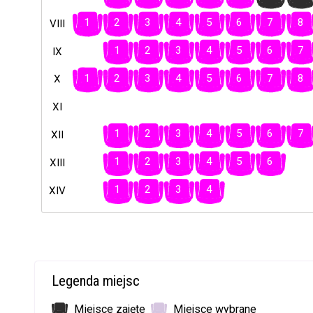
1
2
3
4
5
6
7
8
VIII
1
2
3
4
5
6
7
IX
1
2
3
4
5
6
7
8
X
XI
1
2
3
4
5
6
7
XII
1
2
3
4
5
6
XIII
1
2
3
4
XIV
Legenda miejsc
Miejsce zajęte
Miejsce wybrane