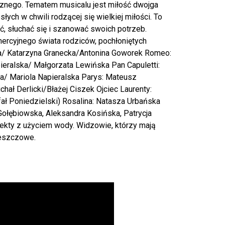
cznego. Tematem musicalu jest miłość dwojga
ych w chwili rodzącej się wielkiej miłości. To
ć, słuchać się i szanować swoich potrzeb.
cyjnego świata rodziców, pochłoniętych
a/ Katarzyna Granecka/Antonina Goworek Romeo:
ieralska/ Małgorzata Lewińska Pan Capuletti:
a/ Mariola Napieralska Parys: Mateusz
hał Derlicki/Błażej Ciszek Ojciec Laurenty:
fał Poniedzielski) Rosalina: Natasza Urbańska
a Gołębiowska, Aleksandra Kosińska, Patrycja
kty z użyciem wody. Widzowie, którzy mają
deszczowe.