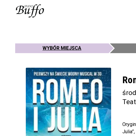
WYBÓR MIEJSCA
Rom
środ
Teat
Orygi
Julia”