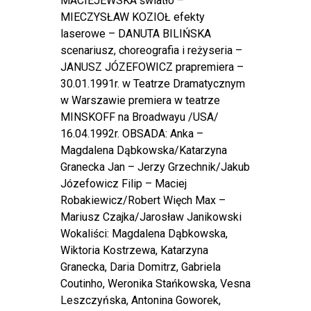
MACIEJEWSKA światło –
MIECZYSŁAW KOZIOŁ efekty
laserowe – DANUTA BILIŃSKA
scenariusz, choreografia i reżyseria –
JANUSZ JÓZEFOWICZ prapremiera –
30.01.1991r. w Teatrze Dramatycznym
w Warszawie premiera w teatrze
MINSKOFF na Broadwayu /USA/
16.04.1992r. OBSADA: Anka –
Magdalena Dąbkowska/Katarzyna
Granecka Jan – Jerzy Grzechnik/Jakub
Józefowicz Filip – Maciej
Robakiewicz/Robert Więch Max –
Mariusz Czajka/Jarosław Janikowski
Wokaliści: Magdalena Dąbkowska,
Wiktoria Kostrzewa, Katarzyna
Granecka, Daria Domitrz, Gabriela
Coutinho, Weronika Stańkowska, Vesna
Leszczyńska, Antonina Goworek,