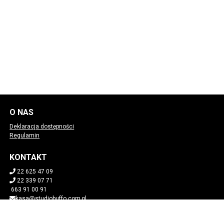
O NAS
Deklaracja dostępności
Regulamin
KONTAKT
22 625 47 09
22 339 07 71
663 91 00 91
kasa@studiobuffo.com.pl
POBIERZ SWOJE BILETY
Mapa strony