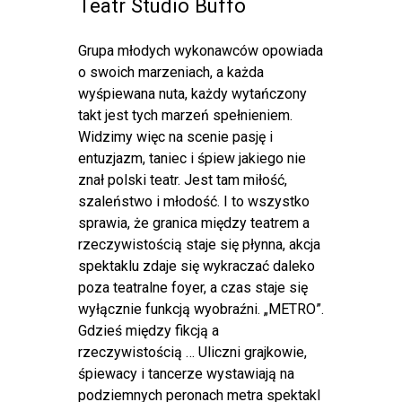
Teatr Studio Buffo
Grupa młodych wykonawców opowiada
o swoich marzeniach, a każda
wyśpiewana nuta, każdy wytańczony
takt jest tych marzeń spełnieniem.
Widzimy więc na scenie pasję i
entuzjazm, taniec i śpiew jakiego nie
znał polski teatr. Jest tam miłość,
szaleństwo i młodość. I to wszystko
sprawia, że granica między teatrem a
rzeczywistością staje się płynna, akcja
spektaklu zdaje się wykraczać daleko
poza teatralne foyer, a czas staje się
wyłącznie funkcją wyobraźni. „METRO”.
Gdzieś między fikcją a
rzeczywistością … Uliczni grajkowie,
śpiewacy i tancerze wystawiają na
podziemnych peronach metra spektakl