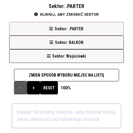
Sektor: .PARTER
KLIKNIJ, ABY ZMIENIĆ SEKTOR
Sektor: .PARTER
Sektor: BALKON
Sektor: Wejściówki
ZMIEŃ SPOSÓB WYBORU MIEJSC NA LISTĘ
100%
-
+
RESET
Uwaga! Szanowny Kliencie, ceny biletów różnią
się w zależności od wybranego miejsca.