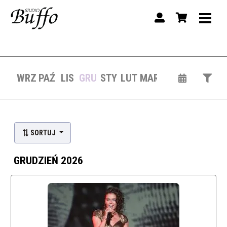
WRZ
PAŹ
LIS
GRU
STY
LUT
MAR
Lista wydarzeń:
SORTUJ
GRUDZIEŃ 2026