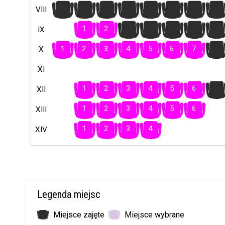
1
2
3
4
5
6
7
8
VIII
1
2
3
4
5
6
7
IX
1
2
3
4
5
6
7
8
X
XI
1
2
3
4
5
6
7
XII
1
2
3
4
5
6
XIII
1
2
3
4
XIV
Legenda miejsc
Miejsce zajęte
Miejsce wybrane