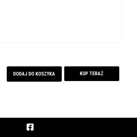
KUP TERAZ
DODAJ DO KOSZYKA
Facebook
()
(otwiera sie w nowej 