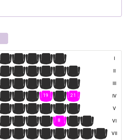
16
17
18
19
20
I
16
17
18
19
20
21
II
16
17
18
19
20
21
III
16
17
18
19
20
21
IV
16
17
18
19
20
21
V
4
5
6
7
8
9
10
VI
16
17
18
19
20
21
22
23
VII