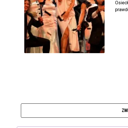
Osieck
prawd
ZM