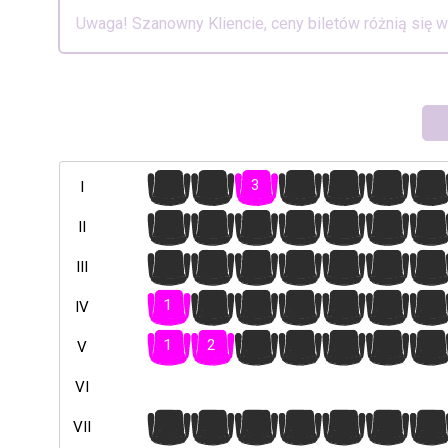
Uwaga! Szanowny Kliencie, ceny biletów różnią się 
1
2
3
4
5
6
7
I
1
2
3
4
5
6
7
II
1
2
3
4
5
6
7
III
1
2
3
4
5
6
7
IV
1
2
3
4
5
6
7
V
VI
1
2
3
4
5
6
7
VII