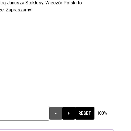
trą Janusza Stokłosy. Wieczór Polski to
ze. Zapraszamy!
-
+
RESET
100%