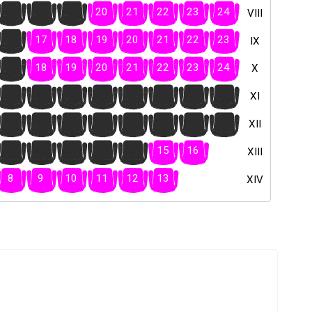
17
18
19
20
21
22
23
24
VIII
16
17
18
19
20
21
22
23
IX
17
18
19
20
21
22
23
24
X
4
5
6
7
8
9
10
11
XI
16
17
18
19
20
21
22
23
XII
10
11
12
13
14
15
16
XIII
8
9
10
11
12
13
XIV