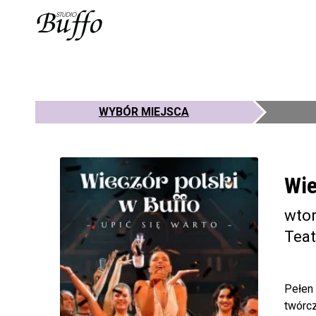
WYBÓR MIEJSCA
Wie
wtor
Teat
Pełen 
twórcz