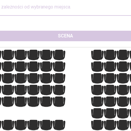
w zależności od wybranego miejsca.
SCENA
8
9
10
11
12
13
14
15
8
9
10
11
12
13
14
15
8
9
10
11
12
13
14
15
8
9
10
11
12
13
14
15
8
9
10
11
12
13
14
15
1
2
3
8
9
10
11
12
13
14
15