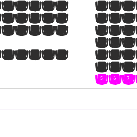
9
10
11
12
13
14
15
16
8
9
10
11
12
13
14
15
9
10
11
12
13
14
15
16
1
2
3
8
9
10
11
12
13
14
15
7
8
9
5
6
7