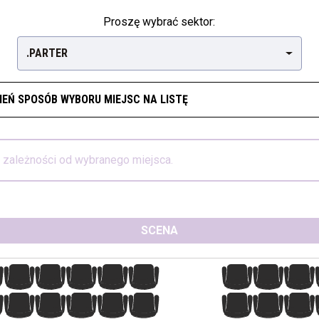
Proszę wybrać sektor:
.PARTER
IEŃ SPOSÓB WYBORU MIEJSC NA LISTĘ
w zależności od wybranego miejsca.
SCENA
8
9
10
11
12
13
14
15
8
9
10
11
12
13
14
15