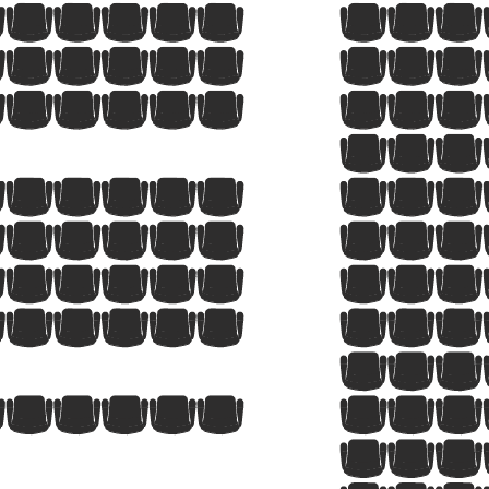
8
9
10
11
12
13
14
15
8
9
10
11
12
13
14
15
8
9
10
11
12
13
14
15
1
2
3
8
9
10
11
12
13
14
15
9
10
11
12
13
14
15
16
8
9
10
11
12
13
14
15
9
10
11
12
13
14
15
16
1
2
3
8
9
10
11
12
13
14
15
7
8
9