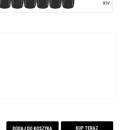
8
9
10
11
12
13
XIV
KUP TERAZ
DODAJ DO KOSZYKA