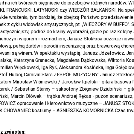
ił na ich twórcach sięgniecie do przebojów różnych narodów
I, FRANCUSKI, LATYNOSKI czy WIECZÓR BAŁKAŃSKI. Na spekta
kłe wrażenia, tym bardziej, że obejrzą Państwo przedstawienie 
nek z cyklu widowisk artystycznych, pt. „WIECZORY W BUFFO".
tastyczniejszą podróż do krainy wyobraźni, gdzie po raz kolejny
ieńczym wigorem i rozmachem, Janusz Stokłosa oczaruje nowym
ową, pełną żartów i parodii inscenizacją oraz brawurową chor
owani są winem. W spektaklu wystąpią: Janusz Józefowicz, Jan
alska, Katarzyna Granecka, Magdalena Dąbkowska, Wiktoria Kost
ilian Więckowski, Iga Ryś, Aleksandra Kosińska, Inga Gołębiows
tof Hulboj, Carnival Stars ZESPÓŁ MUZYCZNY: Janusz Stokłosa 
atory Mirosław Wiśniewski / Jarosław Igielski - gitara basowa
zarek / Sebastian Stanny – saksofony Zbigniew Dziubiński – g
ski, Marcin Ołówek – trąbka Andrzej Rękas - puzon scenariusz,
OWICZ opracowanie i kierownictwo muzyczne – JANUSZ STO
 CHOWANIEC kostiumy – AGNIESZKA KOMORNICKA Czas trwania
z zwiastun: