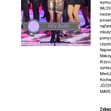
wymus
WŁOSK
niezwy
piose
najfan
młodz
pomysł
częst
Napier
Maksym
Krzysz
syntez
Mielc
Kochań
JÓZEF
MAREK
Zobac