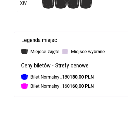
1
2
3
4
XIV
Legenda miejsc
Miejsce zajęte
Miejsce wybrane
Ceny biletów - Strefy cenowe
Bilet Normalny_180
180,00 PLN
Bilet Normalny_160
160,00 PLN