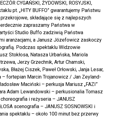
: WIECZÓR CYGAŃSKI, ŻYDOWSKI, ROSYJSKI,
klu pt. „HITY BUFFO” gwarantujemy Państwu
przekrojowe, składające się z najlepszych
 Serdecznie zapraszamy Państwa w
 artyści Studio Buffo zadziwią Państwa
i aranżacjami, a Janusz Józefowicz zaskoczy
eografią. Podczas spektaklu Widzowie
usz Stokłosa, Natasza Urbańska, Mariola
rzewa, Jerzy Grzechnik, Artur Chamski,
ka, Błażej Ciszek, Paweł Orłowski, Janja Lesar,
– fortepian Marcin Trojanowicz / Jan Zeyland-
 Radosław Maciński – perkusja Mariusz „FAZI”
itara Adam Lewandowski – perkusionalia Tomasz
 choreografia i reżyseria – JANUSZ
KŁOSA scenografia – JANUSZ SOSNOWSKI i
 spektaklu – około 100 minut bez przerwy