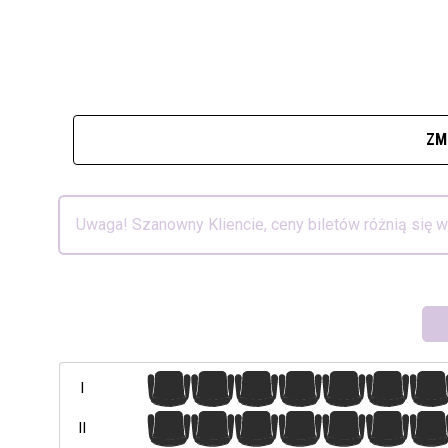
ZM
Uwaga! Szanowny Kliencie, ceny biletów różnią się 
1
2
3
4
5
6
7
I
1
2
3
4
5
6
7
II