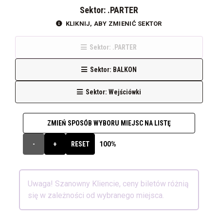
Sektor: .PARTER
KLIKNIJ, ABY ZMIENIĆ SEKTOR
Sektor: .PARTER
Sektor: BALKON
Sektor: Wejściówki
ZMIEŃ SPOSÓB WYBORU MIEJSC NA LISTĘ
100%
-
+
RESET
Uwaga! Szanowny Kliencie, ceny biletów różnią
się w zależności od wybranego miejsca.