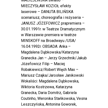
MACIEJEWSKA światło –
MIECZYSŁAW KOZIOŁ efekty
laserowe – DANUTA BILIŃSKA
scenariusz, choreografia i reżyseria –
JANUSZ JÓZEFOWICZ prapremiera –
30.01.1991r. w Teatrze Dramatycznym
w Warszawie premiera w teatrze
MINSKOFF na Broadwayu /USA/
16.04.1992r. OBSADA: Anka –
Magdalena Dąbkowska/Katarzyna
Granecka Jan – Jerzy Grzechnik/Jakub
Józefowicz Filip – Maciej
Robakiewicz/Robert Więch Max –
Mariusz Czajka/Jarosław Janikowski
Wokaliści: Magdalena Dąbkowska,
Wiktoria Kostrzewa, Katarzyna
Granecka, Daria Domitrz, Gabriela
Coutinho, Weronika Stańkowska, Vesna
Leszczyńska, Antonina Goworek,