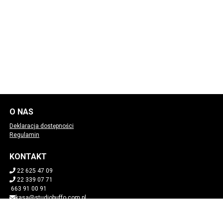
O NAS
Deklaracja dostępności
Regulamin
KONTAKT
22 625 47 09
22 339 07 71
663 91 00 91
kasa@studiobuffo.com.pl
POBIERZ SWOJE BILETY
Mapa strony