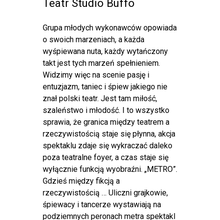
Teatr Studio Buffo
Grupa młodych wykonawców opowiada
o swoich marzeniach, a każda
wyśpiewana nuta, każdy wytańczony
takt jest tych marzeń spełnieniem.
Widzimy więc na scenie pasję i
entuzjazm, taniec i śpiew jakiego nie
znał polski teatr. Jest tam miłość,
szaleństwo i młodość. I to wszystko
sprawia, że granica między teatrem a
rzeczywistością staje się płynna, akcja
spektaklu zdaje się wykraczać daleko
poza teatralne foyer, a czas staje się
wyłącznie funkcją wyobraźni. „METRO”.
Gdzieś między fikcją a
rzeczywistością … Uliczni grajkowie,
śpiewacy i tancerze wystawiają na
podziemnych peronach metra spektakl