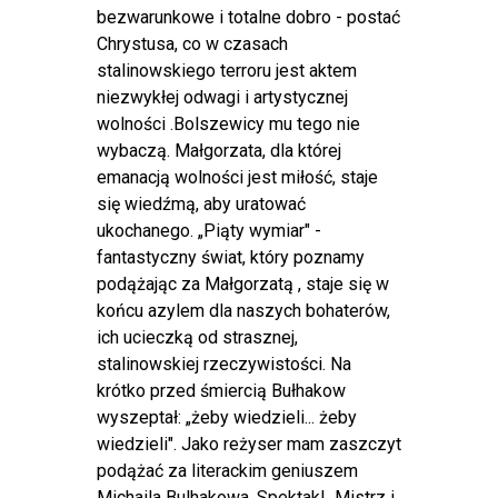
bezwarunkowe i totalne dobro - postać
Chrystusa, co w czasach
stalinowskiego terroru jest aktem
niezwykłej odwagi i artystycznej
wolności .Bolszewicy mu tego nie
wybaczą. Małgorzata, dla której
emanacją wolności jest miłość, staje
się wiedźmą, aby uratować
ukochanego. „Piąty wymiar" -
fantastyczny świat, który poznamy
podążając za Małgorzatą , staje się w
końcu azylem dla naszych bohaterów,
ich ucieczką od strasznej,
stalinowskiej rzeczywistości. Na
krótko przed śmiercią Bułhakow
wyszeptał: „żeby wiedzieli... żeby
wiedzieli". Jako reżyser mam zaszczyt
podążać za literackim geniuszem
Michaila Bulhakowa. Spektakl „Mistrz i