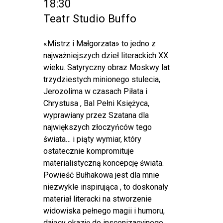
18:30
Teatr Studio Buffo
«Mistrz i Małgorzata» to jedno z
najważniejszych dzieł literackich XX
wieku. Satyryczny obraz Moskwy lat
trzydziestych minionego stulecia,
Jerozolima w czasach Piłata i
Chrystusa , Bal Pełni Księżyca,
wyprawiany przez Szatana dla
największych złoczyńców tego
świata… i piąty wymiar, który
ostatecznie kompromituje
materialistyczną koncepcję świata.
Powieść Bułhakowa jest dla mnie
niezwykle inspirująca , to doskonały
materiał literacki na stworzenie
widowiska pełnego magii i humoru,
dający okazję do inscenizacyjnego