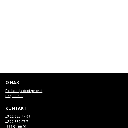
O NAS
Deklaracja dostępności
Regulamin
KONTAKT
22 625 47 09
22 339 07 71
663 91 00 91