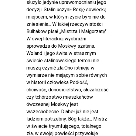
służyło jedynie uprawomocnianiu jego
decyzji. Stalin uczynił Rosję sowiecką
miejscem, w którym życie było nie do
zniesienia... W takiej rzeczywistości
Bulhakow pisał „Mistrza i Małgorzatę".
W swej literackiej wyobraźni
sprowadza do Moskwy szatana.
Woland i jego świta w strasznym
świecie stalinowskiego terroru nie
muszą czynić zła.Ono istnieje w
wymiarze nie mającym sobie równych
w historii człowieka.Podłość,
chciwość, donosicielstwo, służalczość
czy tchórzostwo mieszkańców
ówczesnej Moskwy jest
wszechobecne. Diabeł już nie jest
ludziom potrzebny. Bóg także... Mistrz
w świecie tryumfującego, totalnego
zła, w swojej powieści przywołuje