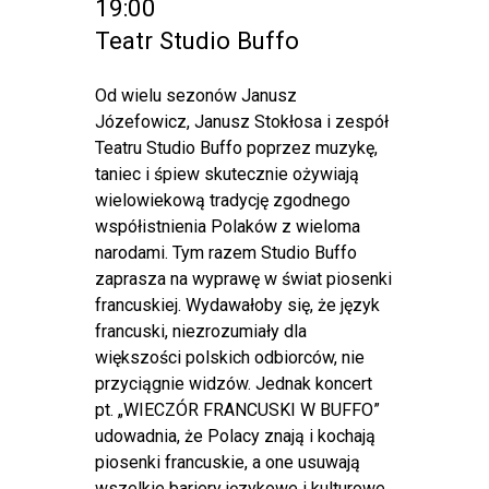
19:00
Teatr Studio Buffo
Od wielu sezonów Janusz
Józefowicz, Janusz Stokłosa i zespół
Teatru Studio Buffo poprzez muzykę,
taniec i śpiew skutecznie ożywiają
wielowiekową tradycję zgodnego
współistnienia Polaków z wieloma
narodami. Tym razem Studio Buffo
zaprasza na wyprawę w świat piosenki
francuskiej. Wydawałoby się, że język
francuski, niezrozumiały dla
większości polskich odbiorców, nie
przyciągnie widzów. Jednak koncert
pt. „WIECZÓR FRANCUSKI W BUFFO”
udowadnia, że Polacy znają i kochają
piosenki francuskie, a one usuwają
wszelkie bariery językowe i kulturowe.