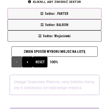
KLIKNIJ, ABY ZMIENIĆ SEKTOR
Sektor: .PARTER
Sektor: BALKON
Sektor: Wejściówki
ZMIEŃ SPOSÓB WYBORU MIEJSC NA LISTĘ
100%
-
+
RESET
Uwaga! Szanowny Kliencie, ceny biletów różnią
się w zależności od wybranego miejsca.